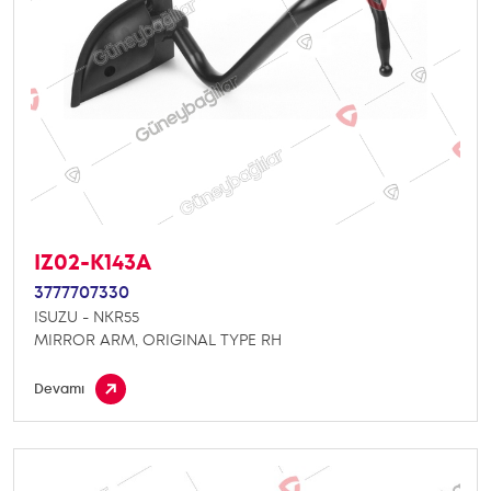
IZ02-K143A
3777707330
ISUZU - NKR55
MIRROR ARM, ORIGINAL TYPE RH
Devamı