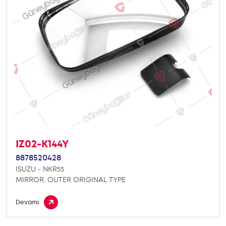
IZ02-K144Y
8878520428
ISUZU - NKR55
MIRROR, OUTER ORIGINAL TYPE
Devamı