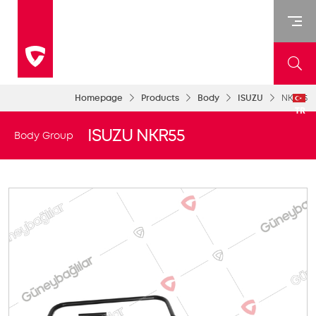
Homepage
Products
Body
ISUZU
NKR55
TR
ISUZU NKR55
Body Group