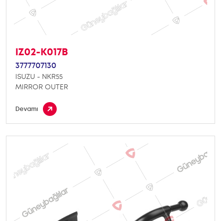
IZ02-K017B
3777707130
ISUZU - NKR55
MIRROR OUTER
Devamı