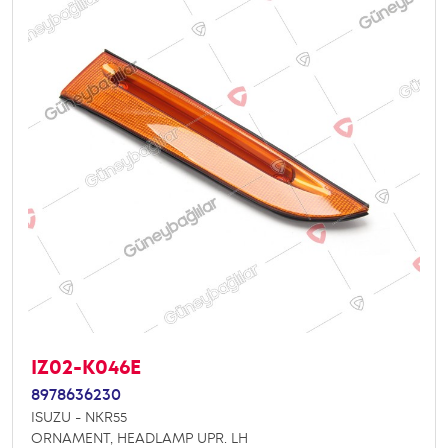
IZ02-K046E
8978636230
ISUZU - NKR55
ORNAMENT, HEADLAMP UPR. LH