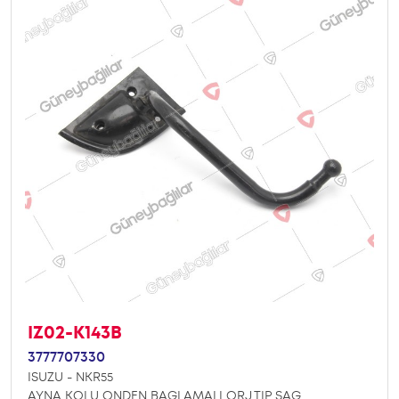
IZ02-K143B
3777707330
ISUZU - NKR55
AYNA KOLU ONDEN BAGLAMALI ORJ.TIP SAG