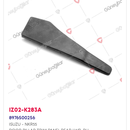
IZ02-K283A
8976500256
ISUZU - NKR55