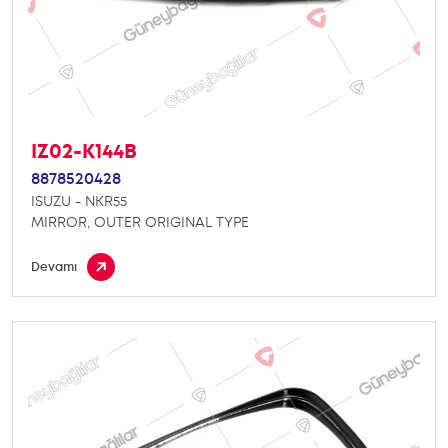
IZ02-K144B
8878520428
ISUZU - NKR55
MIRROR, OUTER ORIGINAL TYPE
Devamı