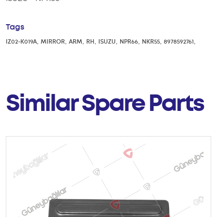
Tags
,
,
,
,
,
,
,
,
IZ02-K019A
MIRROR
ARM
RH
ISUZU
NPR66
NKR55
8978592761
Similar Spare Parts