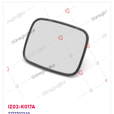
IZ02-K017A
3777707320