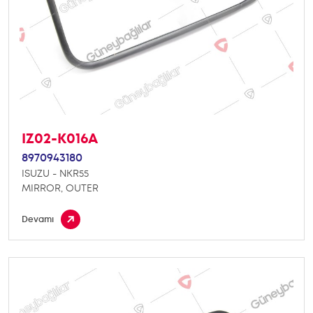
IZ02-K016A
8970943180
ISUZU - NKR55
MIRROR, OUTER
Devamı