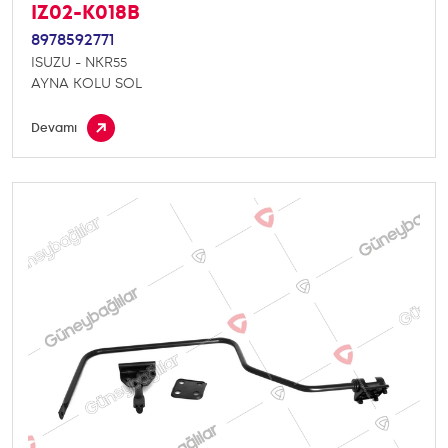
IZ02-K018B
8978592771
ISUZU - NKR55
AYNA KOLU SOL
Devamı