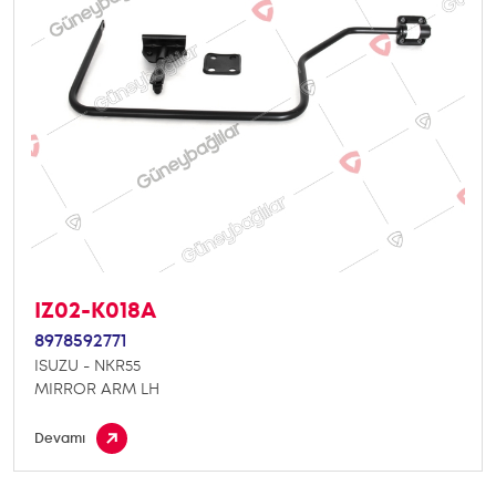
IZ02-K018A
8978592771
ISUZU - NKR55
MIRROR ARM LH
Devamı