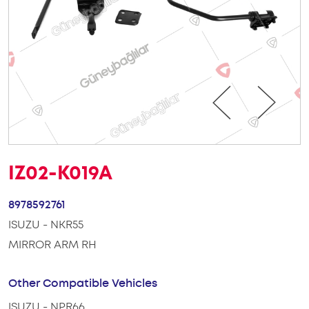
IZ02-K019A
8978592761
ISUZU - NKR55
MIRROR ARM RH
Other Compatible Vehicles
ISUZU - NPR66