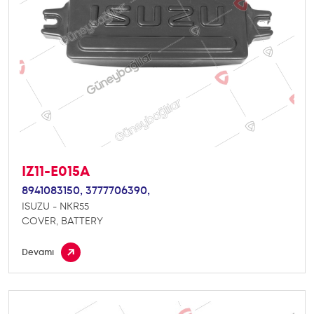
IZ11-E015A
8941083150,
3777706390,
ISUZU - NKR55
COVER, BATTERY
Devamı