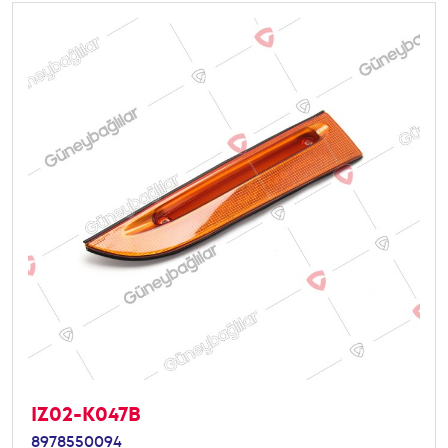
IZ02-K047B
8978550094