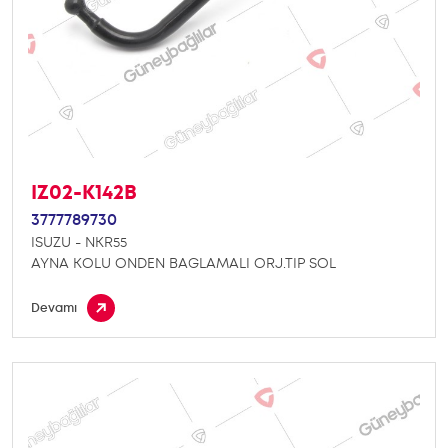
IZ02-K142B
3777789730
ISUZU - NKR55
AYNA KOLU ONDEN BAGLAMALI ORJ.TIP SOL
Devamı