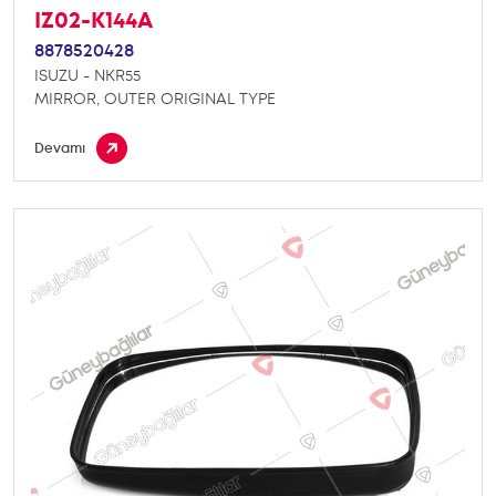
IZ02-K144A
8878520428
ISUZU - NKR55
MIRROR, OUTER ORIGINAL TYPE
Devamı