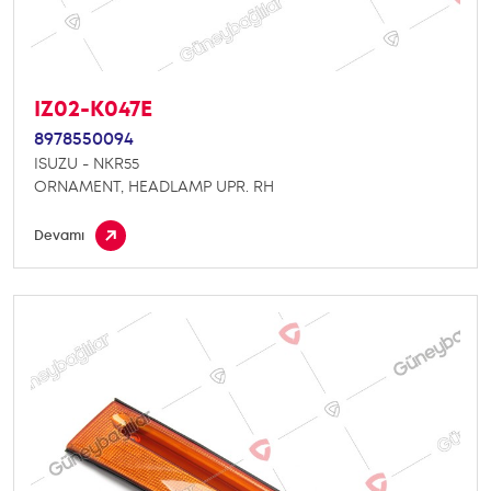
IZ02-K047E
8978550094
ISUZU - NKR55
ORNAMENT, HEADLAMP UPR. RH
Devamı