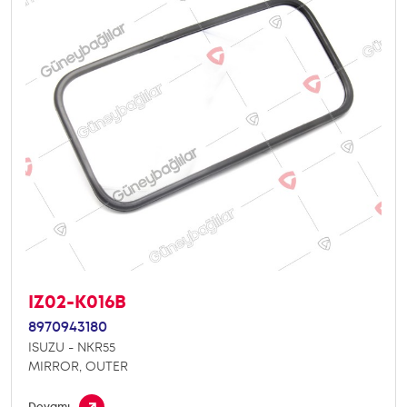
IZ02-K016B
8970943180
ISUZU - NKR55
MIRROR, OUTER
Devamı