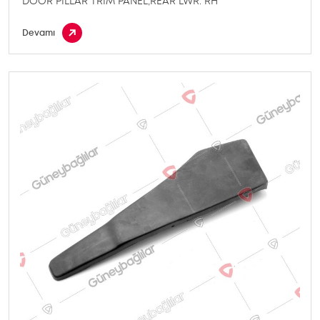
DOOR PILLAR TRIM PANEL,REAR LWR. RH
Devamı