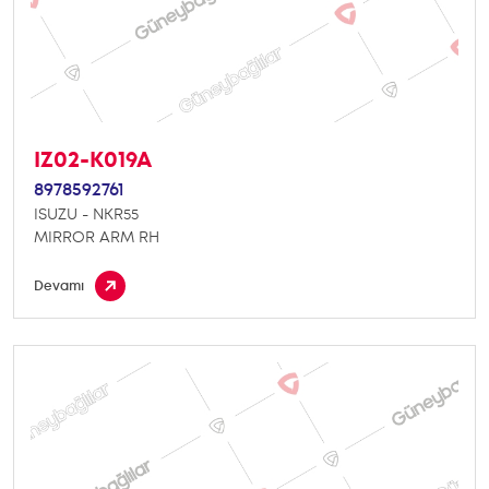
IZ02-K019A
8978592761
ISUZU - NKR55
MIRROR ARM RH
Devamı