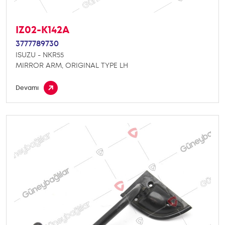
IZ02-K142A
3777789730
ISUZU - NKR55
MIRROR ARM, ORIGINAL TYPE LH
Devamı