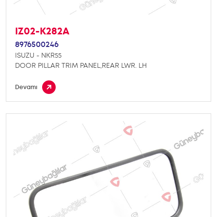
IZ02-K282A
8976500246
ISUZU - NKR55
DOOR PILLAR TRIM PANEL,REAR LWR. LH
Devamı