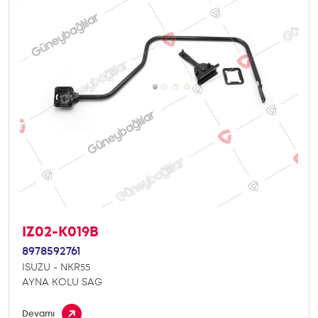
IZ02-K019B
8978592761
ISUZU - NKR55
AYNA KOLU SAG
Devamı