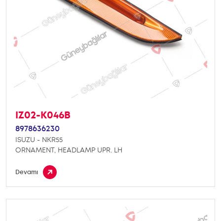
IZ02-K046B
8978636230
ISUZU - NKR55
ORNAMENT, HEADLAMP UPR. LH
Devamı