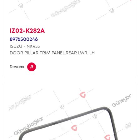
IZ02-K282A
8976500246
ISUZU - NKR55
DOOR PILLAR TRIM PANEL,REAR LWR. LH
Devamı