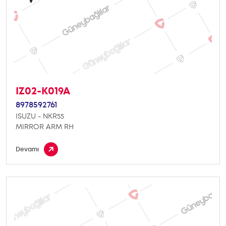
IZ02-K019A
8978592761
ISUZU - NKR55
MIRROR ARM RH
Devamı