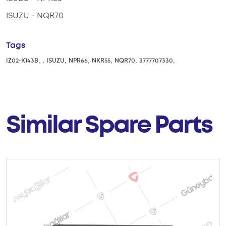
ISUZU - NQR70
Tags
,
,
,
,
,
,
,
IZ02-K143B
ISUZU
NPR66
NKR55
NQR70
3777707330
Similar Spare Parts