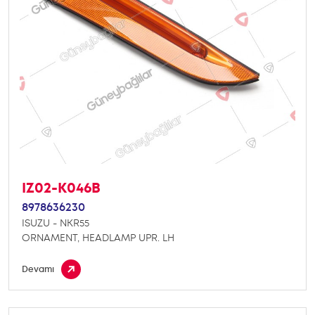
IZ02-K046B
8978636230
ISUZU - NKR55
ORNAMENT, HEADLAMP UPR. LH
Devamı