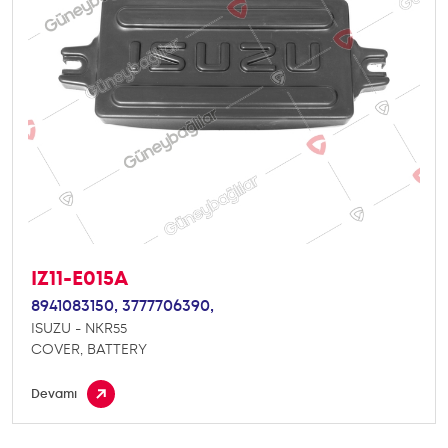
IZ11-E015A
8941083150,
3777706390,
ISUZU - NKR55
COVER, BATTERY
Devamı