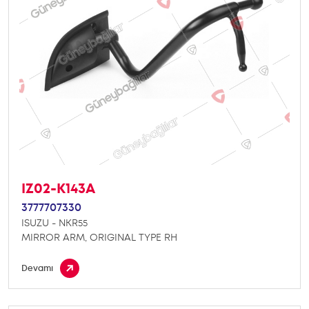
IZ02-K143A
3777707330
ISUZU - NKR55
MIRROR ARM, ORIGINAL TYPE RH
Devamı