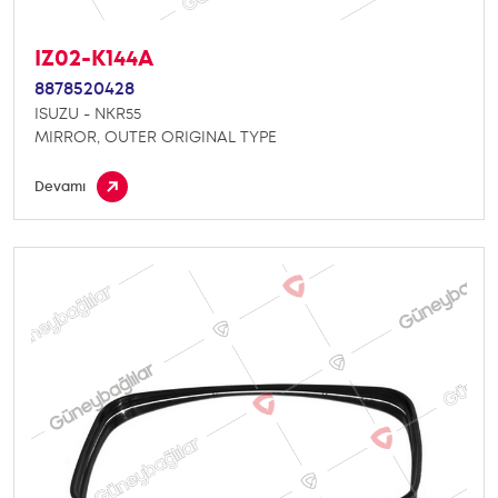
IZ02-K144A
8878520428
ISUZU - NKR55
MIRROR, OUTER ORIGINAL TYPE
Devamı