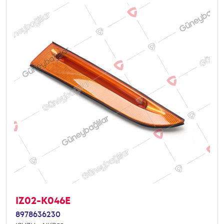
IZ02-K046E
8978636230