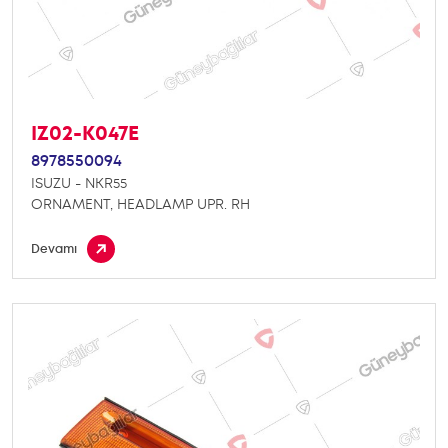
IZ02-K047E
8978550094
ISUZU - NKR55
ORNAMENT, HEADLAMP UPR. RH
Devamı