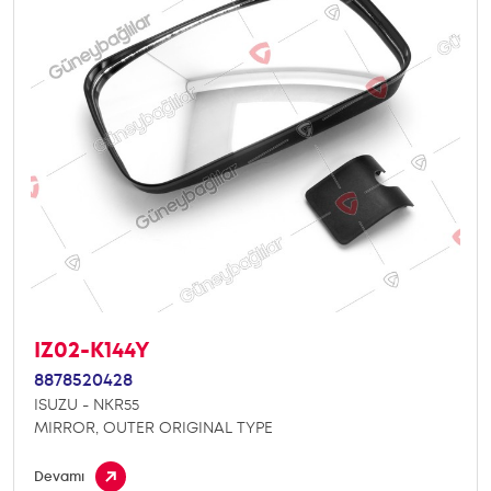
IZ02-K144Y
8878520428
ISUZU - NKR55
MIRROR, OUTER ORIGINAL TYPE
Devamı