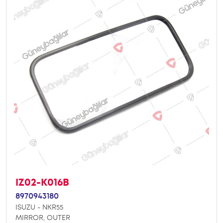
IZ02-K016B
8970943180
ISUZU - NKR55
MIRROR, OUTER