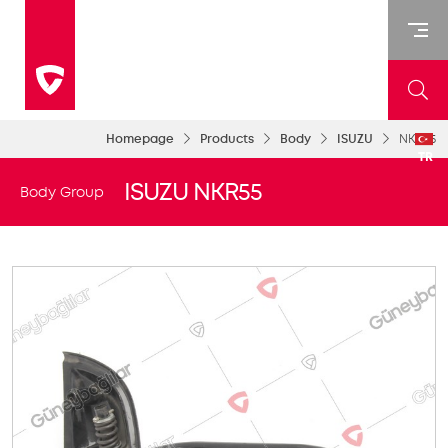
Homepage
Products
Body
ISUZU
NKR55
TR
ISUZU NKR55
Body Group