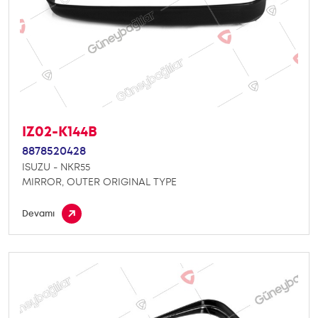
IZ02-K144B
8878520428
ISUZU - NKR55
MIRROR, OUTER ORIGINAL TYPE
Devamı