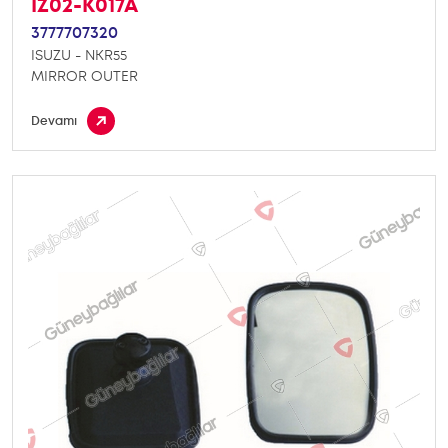
IZ02-K017A
3777707320
ISUZU - NKR55
MIRROR OUTER
Devamı