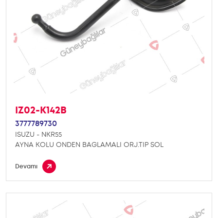
IZ02-K142B
3777789730
ISUZU - NKR55
AYNA KOLU ONDEN BAGLAMALI ORJ.TIP SOL
Devamı