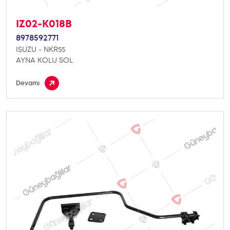
IZ02-K018B
8978592771
ISUZU - NKR55
AYNA KOLU SOL
Devamı