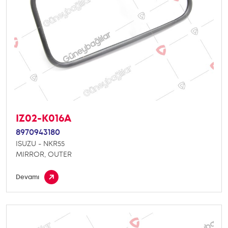
IZ02-K016A
8970943180
ISUZU - NKR55
MIRROR, OUTER
Devamı