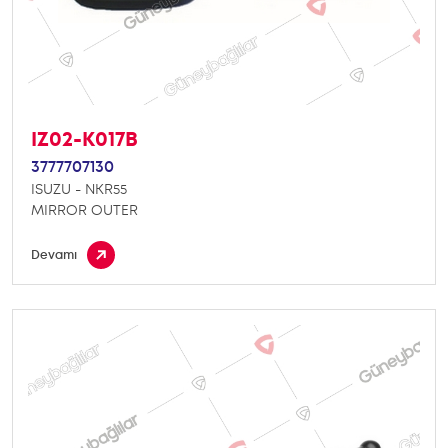
IZ02-K017B
3777707130
ISUZU - NKR55
MIRROR OUTER
Devamı