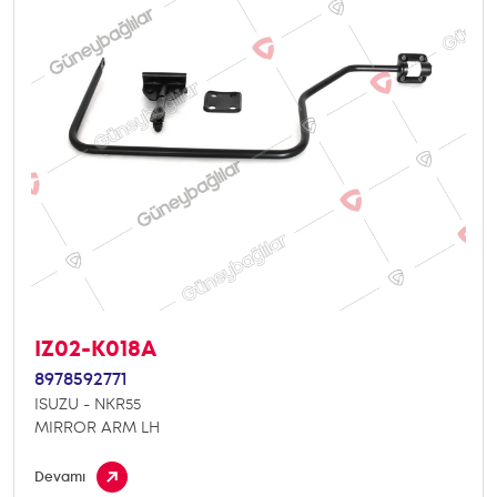
IZ02-K018A
8978592771
ISUZU - NKR55
MIRROR ARM LH
Devamı