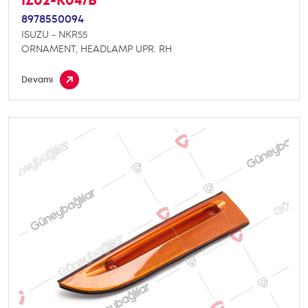
IZ02-K047B
8978550094
ISUZU - NKR55
ORNAMENT, HEADLAMP UPR. RH
Devamı