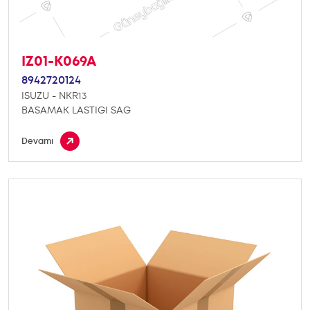
IZ01-K069A
8942720124
ISUZU - NKR13
BASAMAK LASTIGI SAG
Devamı