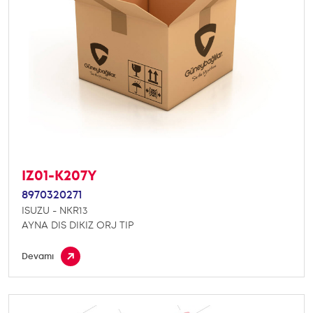
IZ01-K207Y
8970320271
ISUZU - NKR13
AYNA DIS DIKIZ ORJ TIP
Devamı