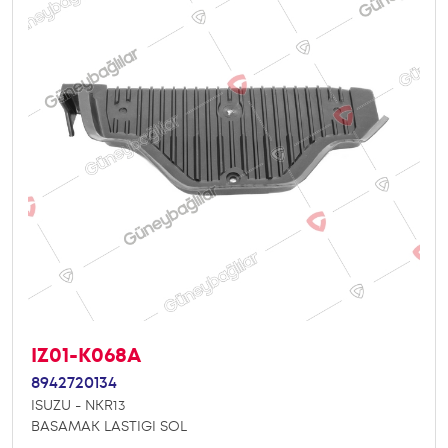
IZ01-K068A
8942720134
ISUZU - NKR13
BASAMAK LASTIGI SOL