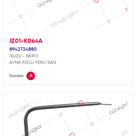
IZ01-K064A
8942724880
ISUZU - NKR13
AYNA KOLU YERLI SAG
Devamı