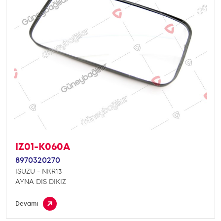
IZ01-K060A
8970320270
ISUZU - NKR13
AYNA DIS DIKIZ
Devamı