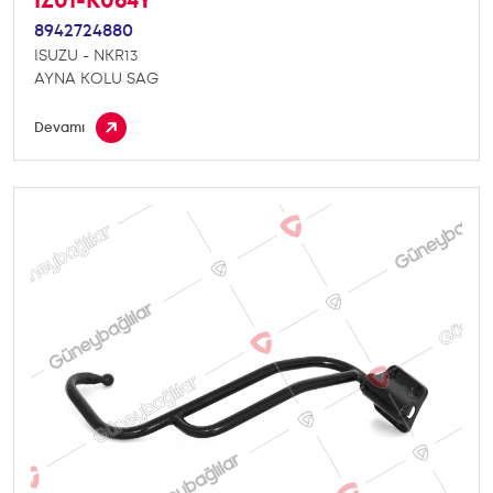
IZ01-K064Y
8942724880
ISUZU - NKR13
AYNA KOLU SAG
Devamı