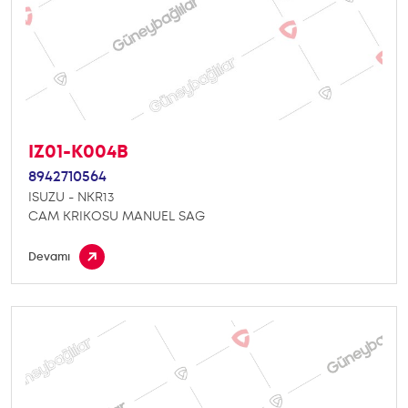
IZ01-K004B
8942710564
ISUZU - NKR13
CAM KRIKOSU MANUEL SAG
Devamı