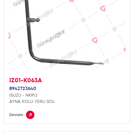
IZ01-K063A
8942723640
ISUZU - NKR13
AYNA KOLU YERLI SOL
Devamı