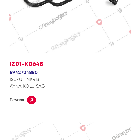
IZ01-K064B
8942724880
ISUZU - NKR13
AYNA KOLU SAG
Devamı