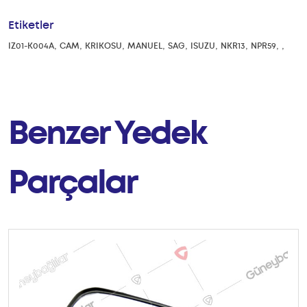
Etiketler
,
,
,
,
,
,
,
,
,
IZ01-K004A
CAM
KRIKOSU
MANUEL
SAG
ISUZU
NKR13
NPR59
Benzer Yedek
Parçalar