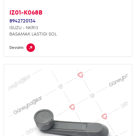
IZ01-K068B
8942720134
ISUZU - NKR13
BASAMAK LASTIGI SOL
Devamı