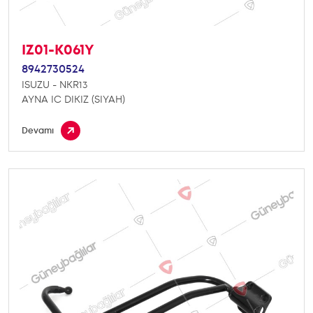
IZ01-K061Y
8942730524
ISUZU - NKR13
AYNA IC DIKIZ (SIYAH)
Devamı