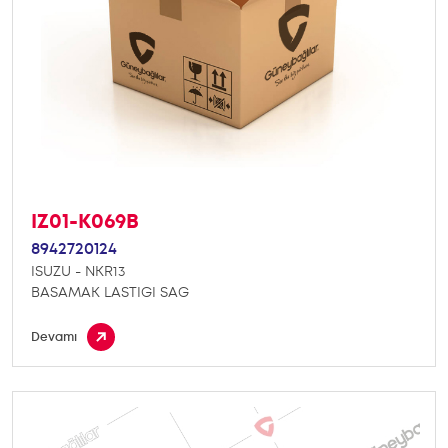
IZ01-K069B
8942720124
ISUZU - NKR13
BASAMAK LASTIGI SAG
Devamı