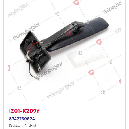
IZ01-K209Y
8942730524
ISUZU - NKR13