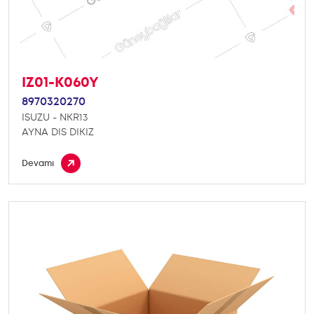
IZ01-K060Y
8970320270
ISUZU - NKR13
AYNA DIS DIKIZ
Devamı