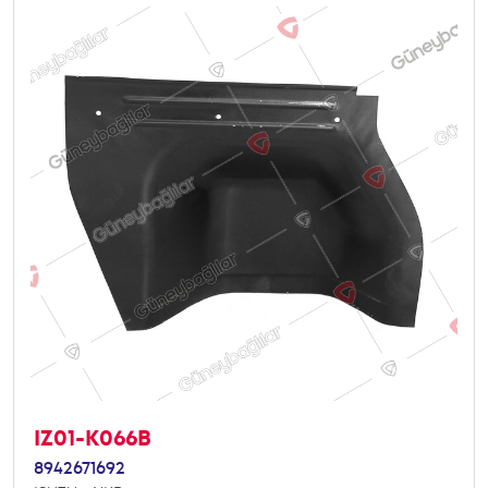
IZ01-K066B
8942671692