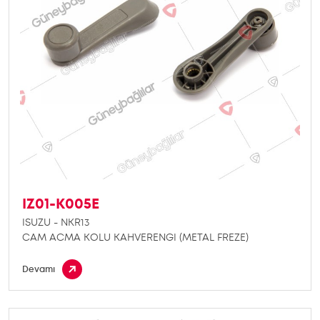
IZ01-K005E
ISUZU - NKR13
CAM ACMA KOLU KAHVERENGI (METAL FREZE)
Devamı