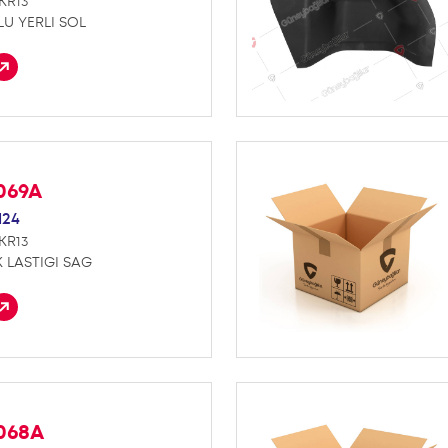
KR13
U YERLI SOL
069A
124
KR13
 LASTIGI SAG
K068A