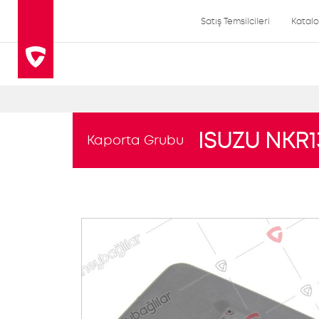
Satış Temsilcileri
Katal
ISUZU NKR1
Kaporta Grubu