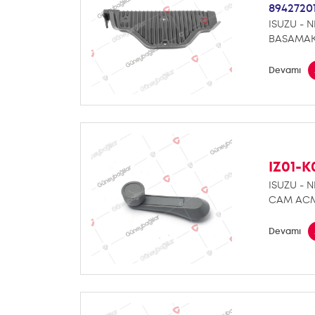
8942720
ISUZU - N
BASAMAK 
Devamı
IZ01-
ISUZU - N
CAM ACMA
Devamı