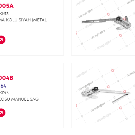
K005A
KR13
A KOLU SIYAH (METAL
K004B
564
KR13
KOSU MANUEL SAG