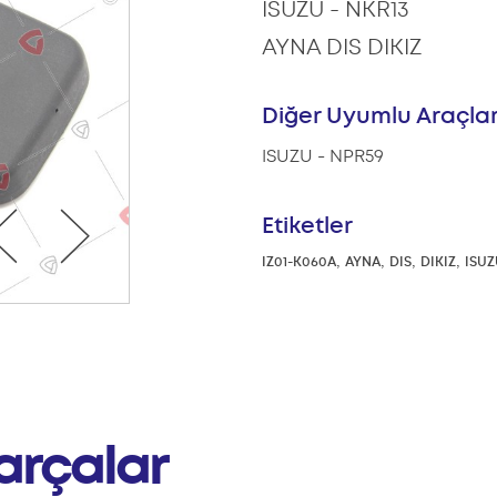
ISUZU - NKR13
AYNA DIS DIKIZ
Diğer Uyumlu Araçla
ISUZU - NPR59
Etiketler
,
,
,
,
IZ01-K060A
AYNA
DIS
DIKIZ
ISUZ
arçalar