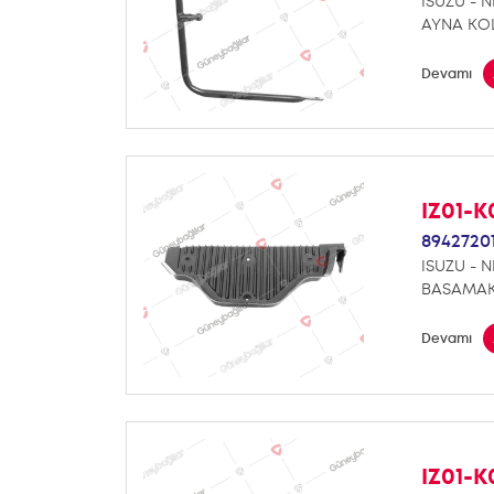
ISUZU - N
AYNA KOL
Devamı
IZ01-K
8942720
ISUZU - N
BASAMAK
Devamı
IZ01-