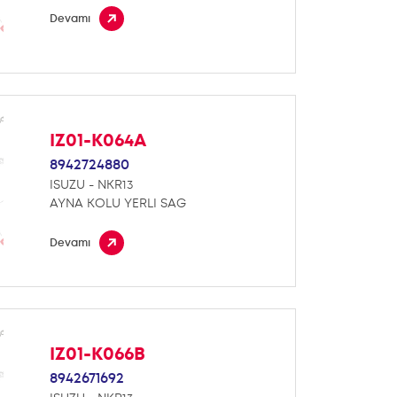
Devamı
IZ01-K064A
8942724880
ISUZU - NKR13
AYNA KOLU YERLI SAG
Devamı
IZ01-K066B
8942671692