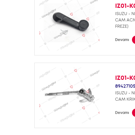
IZ01-
ISUZU - N
CAM ACM
FREZE)
Devamı
IZ01-
8942710
ISUZU - N
CAM KRI
Devamı