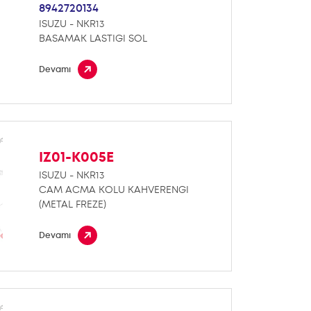
8942720134
ISUZU - NKR13
BASAMAK LASTIGI SOL
Devamı
IZ01-K005E
ISUZU - NKR13
CAM ACMA KOLU KAHVERENGI
(METAL FREZE)
Devamı