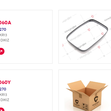
K060A
270
KR13
 DIKIZ
K060Y
270
KR13
 DIKIZ