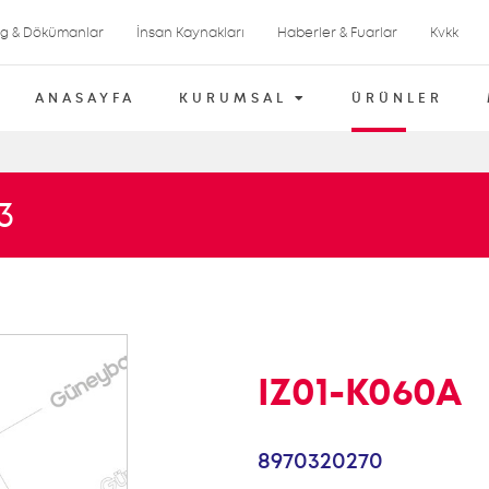
og & Dökümanlar
İnsan Kaynakları
Haberler & Fuarlar
Kvkk
ANASAYFA
KURUMSAL
ÜRÜNLER
3
IZ01-K060A
8970320270