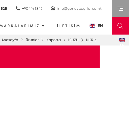
B2B
+90 444 38 12
info@guneybaglilar.com.tr
EN
MARKALARIMIZ
İLETİŞİM
Anasayfa
Ürünler
Kaporta
ISUZU
NKR13
EN