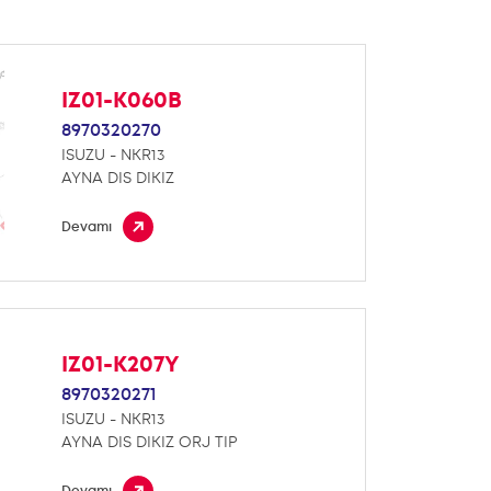
IZ01-K060B
8970320270
ISUZU - NKR13
AYNA DIS DIKIZ
Devamı
IZ01-K207Y
8970320271
ISUZU - NKR13
AYNA DIS DIKIZ ORJ TIP
Devamı