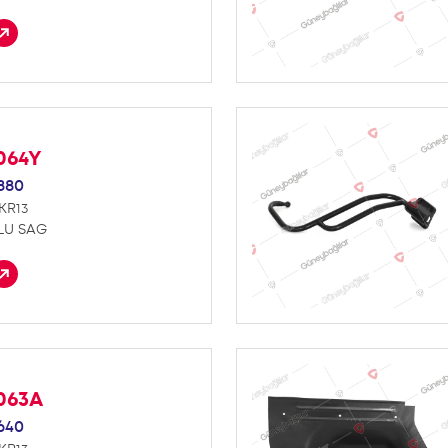
064Y
880
KR13
LU SAG
063A
640