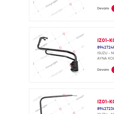
Devamı
IZ01-K
8942724
ISUZU - N
AYNA KO
Devamı
IZ01-K
8942723