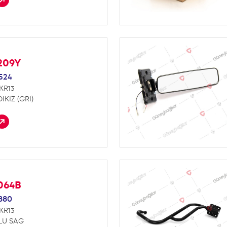
209Y
524
KR13
IKIZ (GRI)
064B
880
KR13
LU SAG