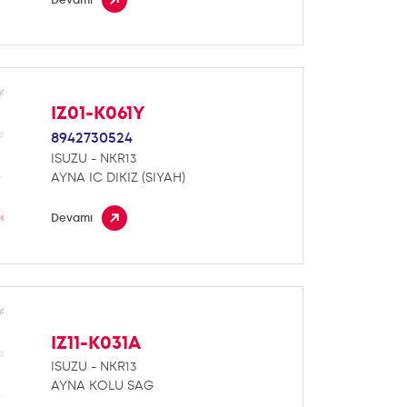
IZ01-K061Y
8942730524
ISUZU - NKR13
AYNA IC DIKIZ (SIYAH)
Devamı
IZ11-K031A
ISUZU - NKR13
AYNA KOLU SAG