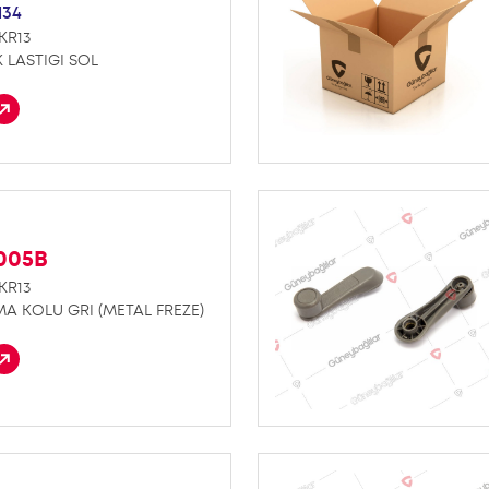
134
KR13
LASTIGI SOL
K005B
KR13
 KOLU GRI (METAL FREZE)