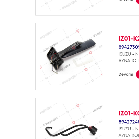
IZ01-K
8942730
ISUZU - N
AYNA IC D
Devamı
IZ01-K
8942724
ISUZU - N
AYNA KO