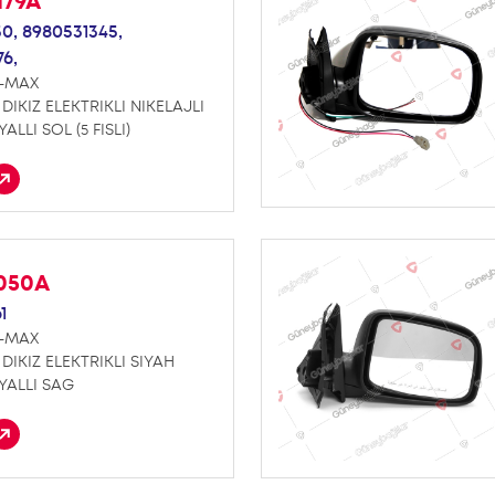
179A
50,
8980531345,
6,
D-MAX
DIKIZ ELEKTRIKLI NIKELAJLI
ALLI SOL (5 FISLI)
E050A
1
D-MAX
DIKIZ ELEKTRIKLI SIYAH
YALLI SAG