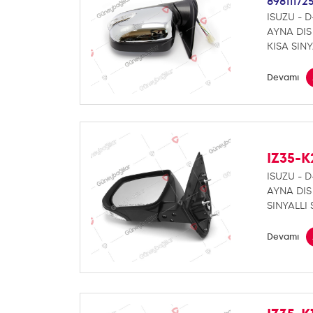
89811172
ISUZU - 
AYNA DIS 
KISA SINYA
Devamı
IZ35-K
ISUZU - 
AYNA DIS 
SINYALLI 
Devamı