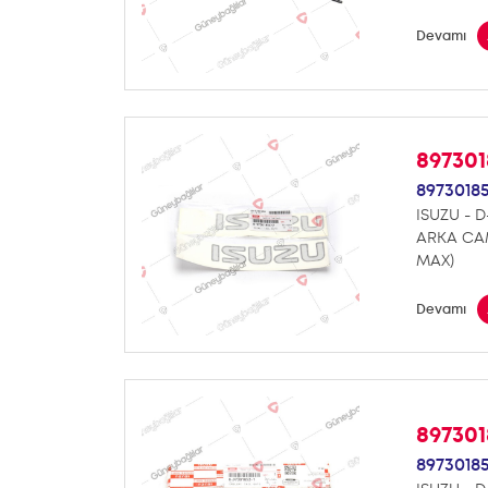
Devamı
89730
8973018
ISUZU - 
ARKA CAM
MAX)
Devamı
89730
89730185