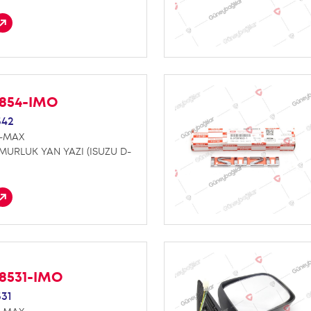
1854-IMO
542
D-MAX
URLUK YAN YAZI (ISUZU D-
18531-IMO
31