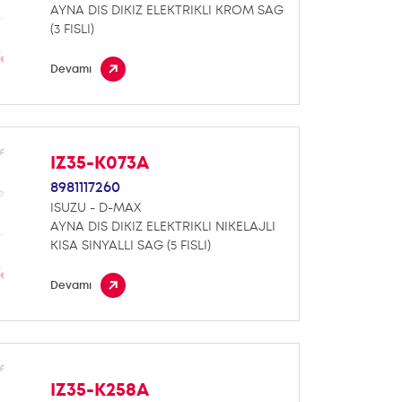
AYNA DIS DIKIZ ELEKTRIKLI KROM SAG
(3 FISLI)
Devamı
IZ35-K073A
8981117260
ISUZU - D-MAX
AYNA DIS DIKIZ ELEKTRIKLI NIKELAJLI
KISA SINYALLI SAG (5 FISLI)
Devamı
IZ35-K258A