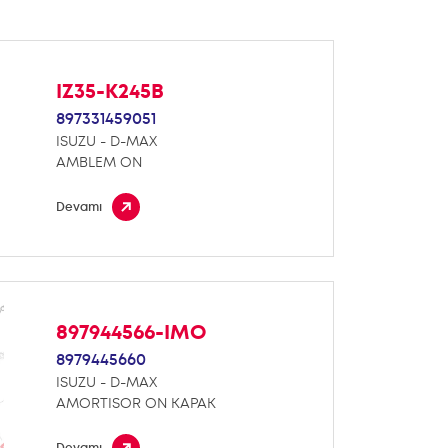
IZ35-K245B
897331459051
ISUZU - D-MAX
AMBLEM ON
Devamı
897944566-IMO
8979445660
ISUZU - D-MAX
AMORTISOR ON KAPAK
Devamı