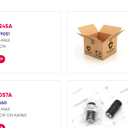
245A
59051
D-MAX
 ON
057A
660
D-MAX
OR ON KAPAK