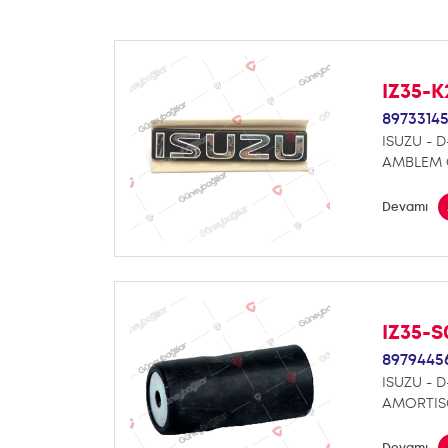
IZ35-K
8973314
ISUZU - 
AMBLEM
Devamı
IZ35-S
8979445
ISUZU - 
AMORTIS
Devamı