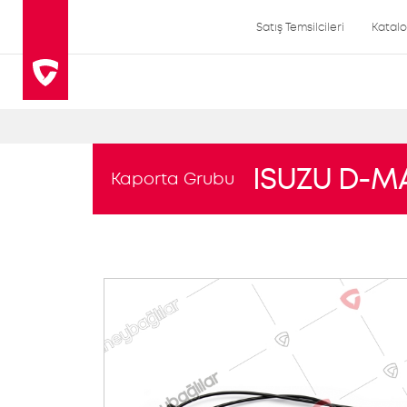
Satış Temsilcileri
Katal
ISUZU D-M
Kaporta Grubu