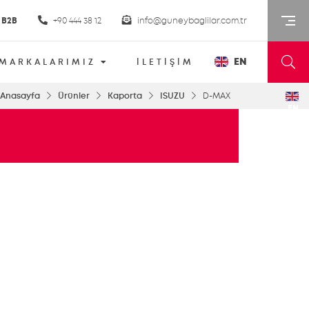
B2B
+90 444 38 12
info@guneybaglilar.com.tr
EN
MARKALARIMIZ
İLETİŞİM
Anasayfa
Ürünler
Kaporta
ISUZU
D-MAX
EN