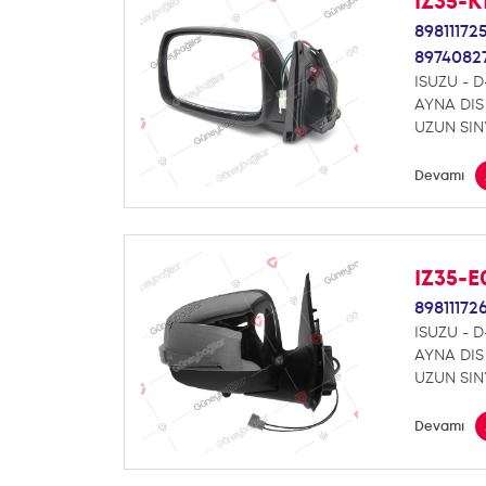
IZ35-K
89811172
89740827
ISUZU - 
AYNA DIS 
UZUN SINY
Devamı
IZ35-
898111726
ISUZU - 
AYNA DIS 
UZUN SIN
Devamı