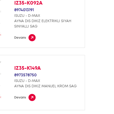
IZ35-K092A
8974013191
ISUZU - D-MAX
AYNA DIS DIKIZ ELEKTRIKLI SIYAH
SINYALLI SAG
Devamı
IZ35-K149A
8973578750
ISUZU - D-MAX
AYNA DIS DIKIZ MANUEL KROM SAG
Devamı