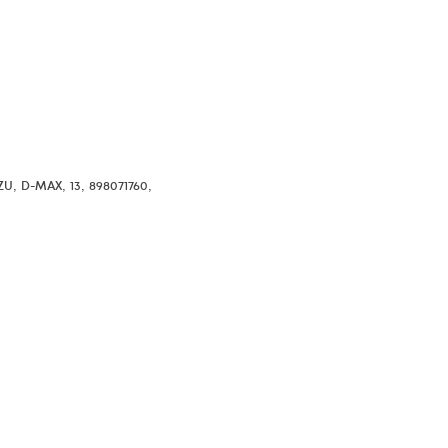
,
,
,
,
ZU
D-MAX
13
898071760