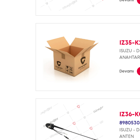
IZ35-K
ISUZU - 
ANAHTAR
Devamı
IZ36-K
8980530
ISUZU - 
ANTEN