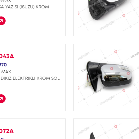
D-MAX
A YAZISI (ISUZU) KROM
K043A
970
D-MAX
 DIKIZ ELEKTRIKLI KROM SOL
K072A