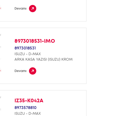
Devamı
8973018531-IMO
8973018531
ISUZU - D-MAX
ARKA KASA YAZISI (ISUZU) KROM
Devamı
IZ35-K042A
8973578810
ISUZU - D-MAX