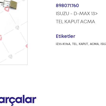
898071760
ISUZU - D-MAX 13>
TEL KAPUT ACMA
Etiketler
,
,
,
,
IZ35-K176A
TEL
KAPUT
ACMA
ISU
arçalar