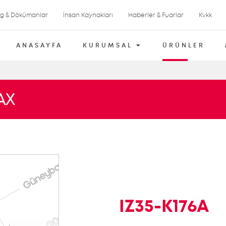
og & Dökümanlar
İnsan Kaynakları
Haberler & Fuarlar
Kvkk
ANASAYFA
KURUMSAL
ÜRÜNLER
AX
IZ35-K176A