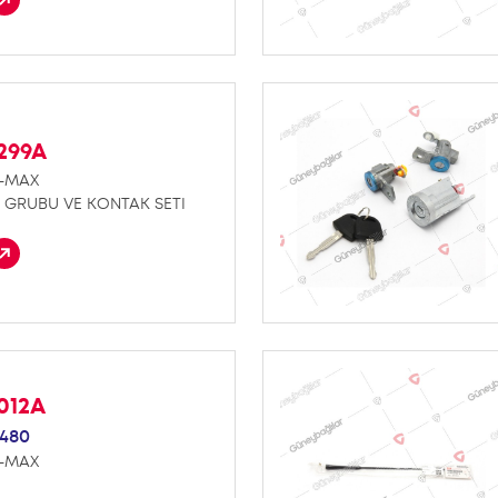
299A
D-MAX
 GRUBU VE KONTAK SETI
012A
480
D-MAX