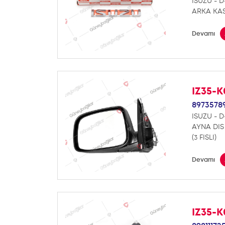
ISUZU - 
ARKA KAS
Devamı
IZ35-
8973578
ISUZU - 
AYNA DIS
(3 FISLI)
Devamı
IZ35-