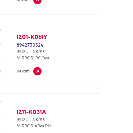
IZ01-K061Y
8942730524
ISUZU - NKR13
MIRROR, ROOM
Devamı
IZ11-K031A
ISUZU - NKR13
MIRROR ARM RH