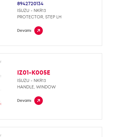
8942720134
ISUZU - NKR13
PROTECTOR, STEP LH
Devamı
IZ01-K005E
ISUZU - NKR13
HANDLE, WINDOW
Devamı