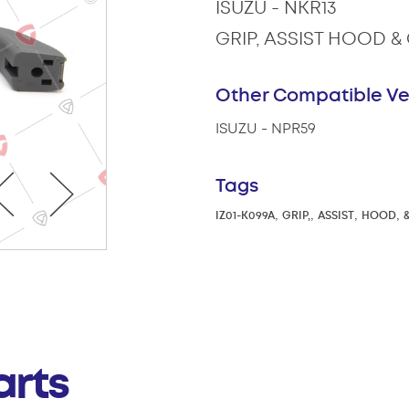
ISUZU - NKR13
GRIP, ASSIST HOOD 
Other Compatible Ve
ISUZU - NPR59
Tags
,
,
,
,
IZ01-K099A
GRIP,
ASSIST
HOOD
arts