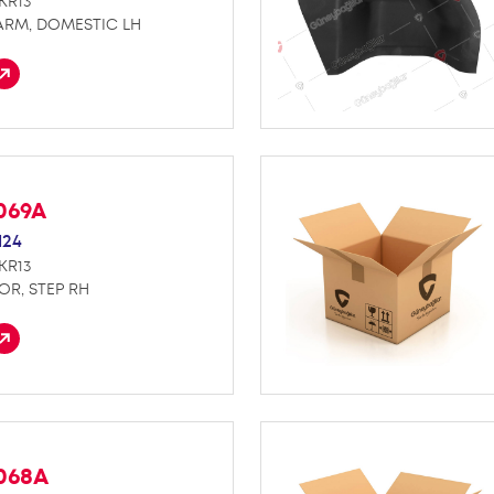
KR13
ARM, DOMESTIC LH
069A
124
KR13
R, STEP RH
K068A