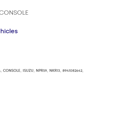
& CONSOLE
hicles
,
,
,
,
,
,
&
CONSOLE
ISUZU
NPR59
NKR13
8941082642