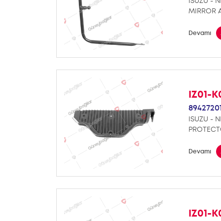
ISUZU - N
MIRROR 
Devamı
IZ01-K
8942720
ISUZU - N
PROTECTO
Devamı
IZ01-