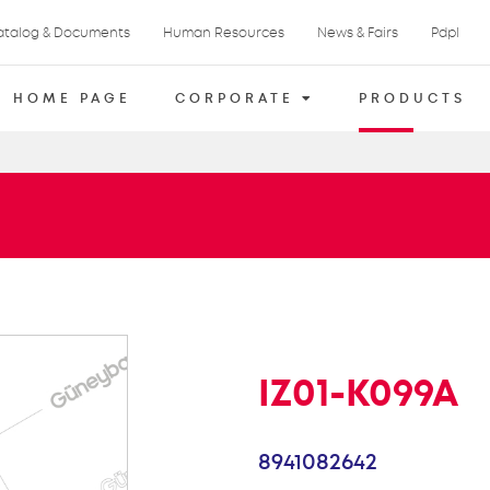
atalog & Documents
Human Resources
News & Fairs
Pdpl
HOME PAGE
CORPORATE
PRODUCTS
IZ01-K099A
8941082642