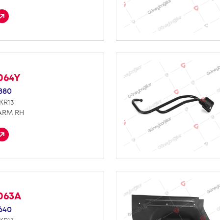
064Y
880
KR13
ARM RH
063A
640