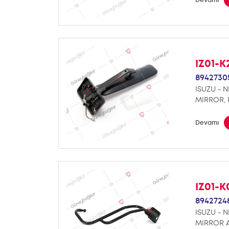
IZ01-K
8942730
ISUZU - N
MIRROR,
Devamı
IZ01-K
8942724
ISUZU - N
MIRROR 