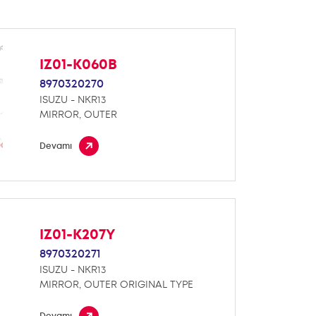
IZ01-K060B
8970320270
ISUZU - NKR13
MIRROR, OUTER
Devamı
IZ01-K207Y
8970320271
ISUZU - NKR13
MIRROR, OUTER ORIGINAL TYPE
Devamı