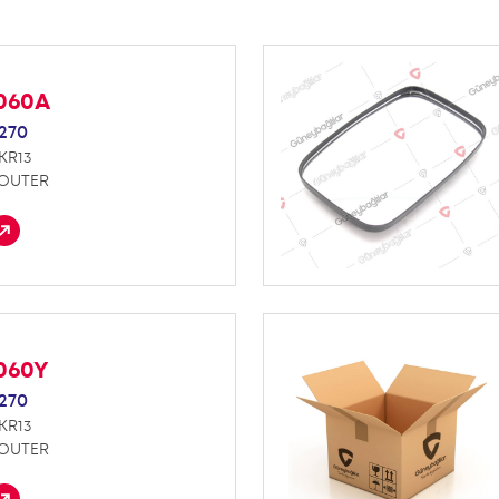
K060A
270
KR13
 OUTER
K060Y
270
KR13
 OUTER