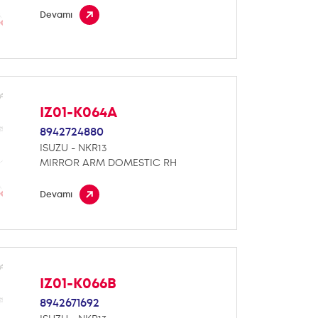
Devamı
IZ01-K064A
8942724880
ISUZU - NKR13
MIRROR ARM DOMESTIC RH
Devamı
IZ01-K066B
8942671692