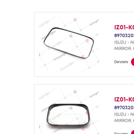
IZ01-
8970320
ISUZU - N
MIRROR,
Devamı
IZ01-
8970320
ISUZU - N
MIRROR,
Devamı