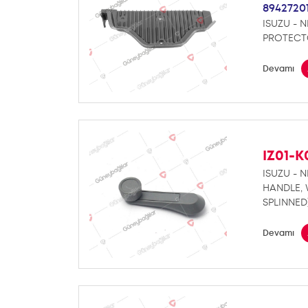
8942720
ISUZU - N
PROTECTO
Devamı
IZ01-
ISUZU - N
HANDLE,
SPLINNED
Devamı