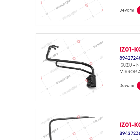
Devamı
IZ01-K
8942724
ISUZU - N
MIRROR 
Devamı
IZ01-K
8942723