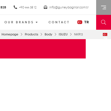
B2B
+90 444 38 12
info@guneybaglilar.com.tr
TR
OUR BRANDS
CONTACT
Homepage
Products
Body
ISUZU
NKR13
TR