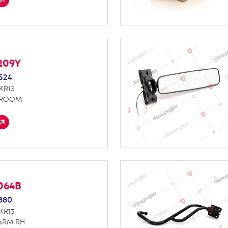
209Y
524
KR13
 ROOM
064B
880
KR13
ARM RH