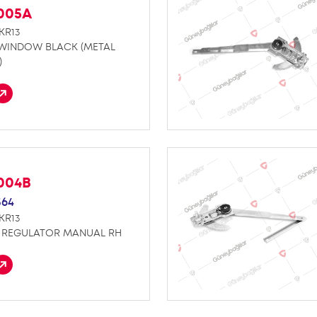
K005A
KR13
 WINDOW BLACK (METAL
)
K004B
564
KR13
REGULATOR MANUAL RH