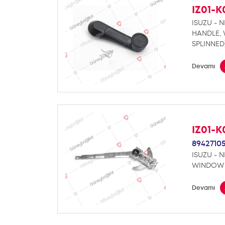
IZ01-
ISUZU - N
HANDLE,
SPLINNED
Devamı
IZ01-
8942710
ISUZU - N
WINDOW 
Devamı