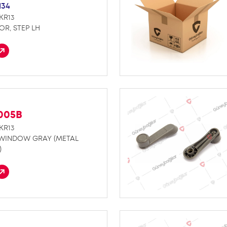
134
KR13
R, STEP LH
K005B
KR13
 WINDOW GRAY (METAL
)