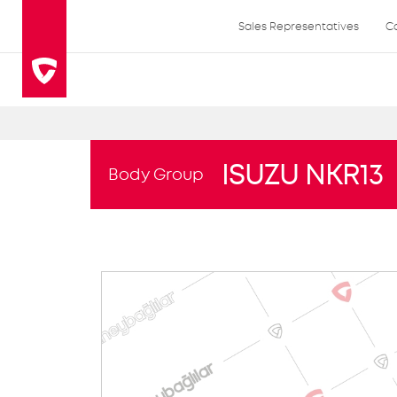
Sales Representatives
C
ISUZU NKR13
Body Group