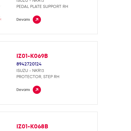
ISUZU - NKR13
PEDAL PLATE SUPPORT RH
Devamı
IZ01-K069B
8942720124
ISUZU - NKR13
PROTECTOR, STEP RH
Devamı
IZ01-K068B